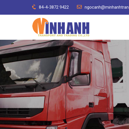
Skip
84-4-3872 9422
ngocanh@minhanhtran
to
content