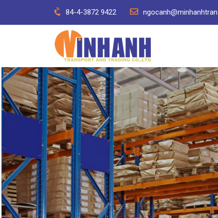
Skip
84-4-3872 9422
ngocanh@minhanhtran
to
content