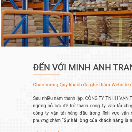
ĐẾN VỚI MINH ANH TR
Chào mừng Quý khách đã ghé thăm Website c
Sau nhiều năm thành lập, CÔNG TY TNHH VẬN
ngừng nỗ lực để trở thành công ty vận tải ch
công ty vận tải hàng đầu trong lĩnh vực vận 
phương châm
“Sự hài lòng của khách hàng là n